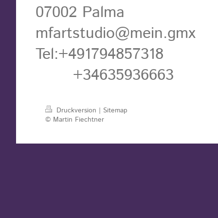
07002 Palma
mfartstudio@mein.gmx
Tel:+491794857318
+34635936663
Druckversion
|
Sitemap
© Martin Fiechtner